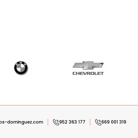
os-dominguez.com
952 363 177
669 001 319