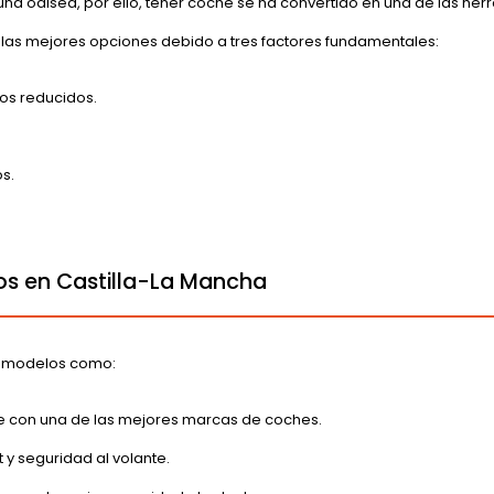
na odisea, por ello, tener coche se ha convertido en una de las herr
as mejores opciones debido a tres factores fundamentales:
os reducidos.
s.
vos en Castilla-La Mancha
y modelos como:
je con una de las mejores marcas de coches.
y seguridad al volante.