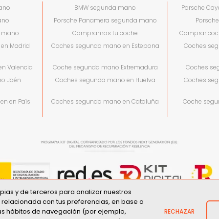
ano
BMW segunda mano
Porsche Ca
ano
Porsche Panamera segunda mano
Porsch
a mano
Compramos tu coche
Comprar coc
en Madrid
Coches segunda mano en Estepona
Coches seg
n Valencia
Coche segunda mano Extremadura
Coches se
o Jaén
Coches segunda mano en Huelva
Coches seg
en en País
Coches segunda mano en Cataluña
Coche segu
ropias y de terceros para analizar nuestros
d relacionada con tus preferencias, en base a
map
Politica de Privacidad
Preguntas Frecuentes
Declaración de
 tus hábitos de navegación (por ejemplo,
RECHAZAR