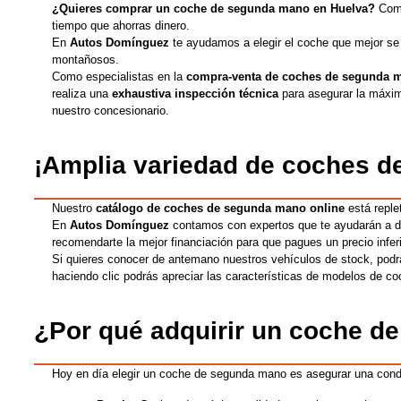
¿Quieres comprar un coche de segunda mano en
Huelva
?
Com
tiempo que
ahorras dinero.
En
Autos Domínguez
te ayudamos a elegir el coche que mejor se
montañosos.
Como especialistas en la
compra-venta de coches de segunda
realiza una
exhaustiva inspección técnica
para asegurar la máxim
nuestro concesionario.
¡Amplia variedad de coches 
Nuestro
catálogo de coches de segunda mano online
está reple
En
Autos Domínguez
contamos con expertos que te ayudarán a dec
recomendarte la mejor financiación para que pagues un precio inferi
Si quieres conocer de antemano nuestros vehículos de stock,
podr
haciendo clic podrás a
preciar las características de
modelos de co
¿Por qué adquirir un coche 
Hoy en día elegir un coche de segunda mano es asegurar una condu