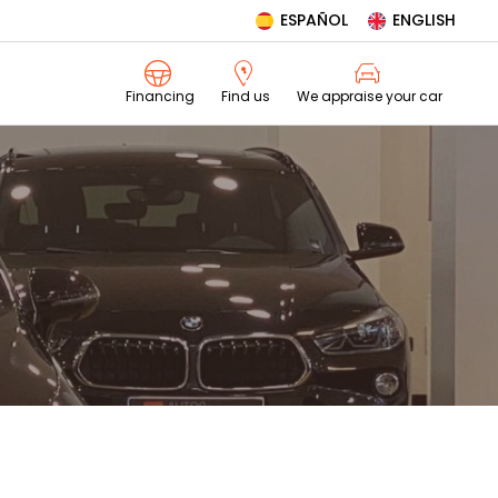
ESPAÑOL
ENGLISH
We appraise your car
Financing
Find us