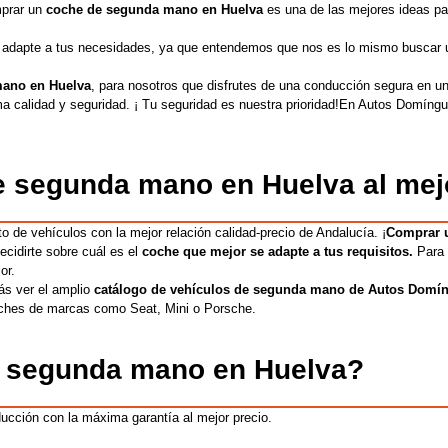
prar un
coche de segunda mano
en
Huelva
e
s una de las mejores ideas pa
 adapte a tus necesidades, ya que entendemos que nos es lo mismo buscar un
 mano
en
Huelva
, para nosotros que disfrutes de una conducción segura en u
a calidad y seguridad. ¡ Tu seguridad es nuestra prioridad!En Autos Domíngu
de segunda mano
en
Huelva
al mej
to de vehículos con la mejor relación calidad-precio de Andalucía. ¡
Comprar 
idirte sobre cuál es el
coche que mejor se adapte a
tus requisitos.
Para e
or.
ás ver el amplio
catálogo de vehículos de segunda mano
de Autos Domí
ches de marcas como S
eat
,
Mini o Porsche.
de segunda mano en
Huelva
?
cción con la máxima garantía al mejor precio.