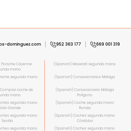
os-dominguez.com
952 363 177
669 001 319
) Porsche Cayenne
(Spanish) Maserati segunda mano
gunda mano
orsche segunda mano
(Spanish) Concesionarios Málaga
 Comprar coche de
(Spanish) Concesionario Málaga
gunda mano
Polígono
oches segunda mano
(Spanish) Coche segunda mano
Soto Grande
Ronda
oches segunda mano
(Spanish) Coches segunda mano
Sevilla
Córdoba
oches segunda mano
(Spanish) Coches segunda mano