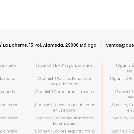
/ La Boheme, 15 Pol. Alameda, 29006 Málaga
ventas@aut
nda mano
(Spanish) BMW segunda mano
(Spanish
se
nda mano
(Spanish) Porsche Panamera
(Spanish) P
segunda mano
 segunda
(Spanish) Compramos tu coche
(Spanish)
se
unda mano
(Spanish) Coches segunda mano
(Spanish) C
en Estepona
en 
unda mano
(Spanish) Coche segunda mano
(Spanish) C
Extremadura
unda mano
(Spanish) Coches segunda mano
(Spanish) C