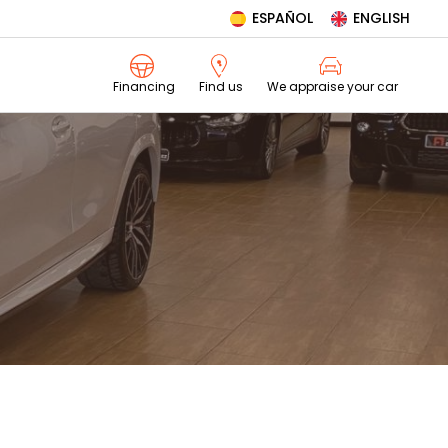
ESPAÑOL
ENGLISH
We appraise your car
Financing
Find us