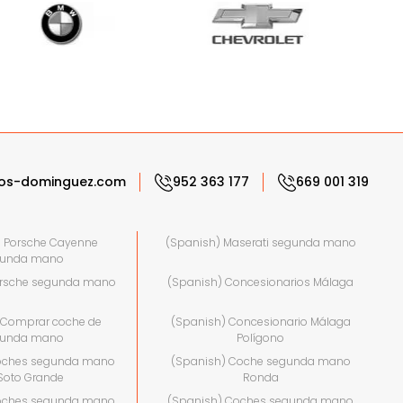
os-dominguez.com
952 363 177
669 001 319
) Porsche Cayenne
(Spanish) Maserati segunda mano
gunda mano
orsche segunda mano
(Spanish) Concesionarios Málaga
 Comprar coche de
(Spanish) Concesionario Málaga
gunda mano
Polígono
oches segunda mano
(Spanish) Coche segunda mano
Soto Grande
Ronda
oches segunda mano
(Spanish) Coches segunda mano