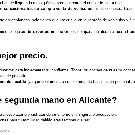
abas de llegar a la mejor página para encontrar el coche de tus sueños.
es
concesionarios de compra-venta de vehículos,
ya que nuestra filoso
ro concesionario,
solo tienes que hacer clic en la pestaña de vehículos y f
il
 nuestro
equipo de
expertos en moto
r
te acompañará
n
durante todo el pr
jor precio.
kilómetros para incrementar su confianza.
Todos los coches de nuestro concesi
es de garantía.
mente flexible
, ya que contamos con un sistema de financiación personaliza
e segunda mano en Alicante?
ara desplazarte y disfrutar de su entorno sin ninguna preocupación.
ones para tu movilidad
debido a
res factores claves:
ucidos.