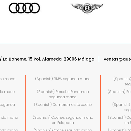
/ La Boheme, 15 Pol. Alameda, 29006 Málaga
ventas@aut
nda mano
(Spanish) BMW segunda mano
(Spanish
se
nda mano
(Spanish) Porsche Panamera
(Spanish) P
segunda mano
 segunda
(Spanish) Compramos tu coche
(Spanish)
se
unda mano
(Spanish) Coches segunda mano
(Spanish) C
en Estepona
en 
unda mano
(Spanish) Coche segunda mano
(Spanish) C