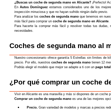
¿B
uscas un coche de segunda mano en Alicante
?
¡
Perfecto! Ac
En
Autos Domíngue
z
estamos considerados
uno de los mejor
inspección minuciosa y que no hayan sufrido ningún daño previo.
Para analizar los
coches de segunda mano
que tenemos en nuest
más fácil para comprar un
coche de segunda mano en Alicante
.
Para hacerte la comprar más fácil y resolver todas tus dudas,
necesidades.
Coches de segunda mano al me
N
uestro concesionario ofrece g
arantía 5 Estrellas sin límites de 
precio. Por ello, nuestros
coches de segunda mano
tienen 12 mes
Podrás elegir el modelo que mejor se adapte a ti con un
pago total
¿Por qué comprar un coche d
Vivir en Alicante es una maravilla y más si dispones de un coche p
Comprar un coche de segunda mano
es una de las mejores opci
Precio.
Gran variedad de modelos y marcas a precios red