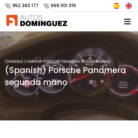
952 363 177
669 001 319
(SPANISH) COMPRAR PORSCHE PANAMERA SEGUNDA MANO
(Spanish) Porsche Panamera
segunda mano