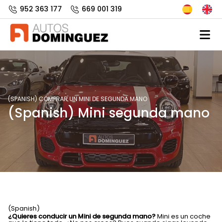
952 363 177
669 001 319
(SPANISH) COMPRAR UN MINI DE SEGUNDA MANO
(Spanish) Mini segunda mano
(Spanish)
¿Q
uieres conducir
un
Mini
de
segunda mano
?
Mini es un coche