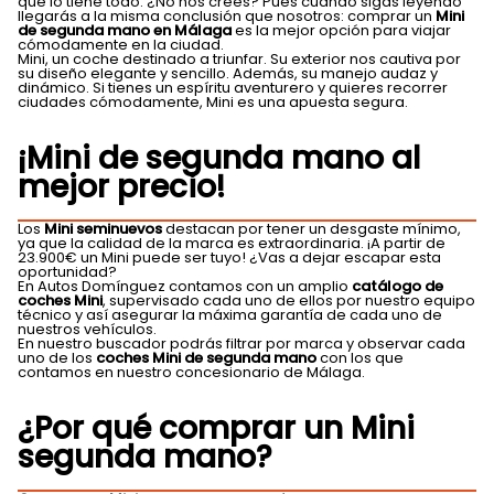
que lo tiene todo. ¿No nos crees? Pues cuando sigas leyendo
llegarás a la misma conclusión que nosotros: comprar un
Mini
de segunda mano en Málaga
es la mejor opción para viajar
cómodamente en la ciudad.
Mini, un coche destinado a triunfar. Su exterior nos cautiva por
su diseño elegante y sencillo. Además, su manejo audaz y
dinámico. Si tienes un espíritu aventurero y quieres recorrer
ciudades cómodamente, Mini es una apuesta segura.
¡Mini de segunda mano al
mejor precio!
Los
Mini seminuevos
destacan por tener un desgaste mínimo,
ya que la calidad de la marca es extraordinaria. ¡A partir de
23.900€ un Mini puede ser tuyo! ¿Vas a dejar escapar esta
oportunidad?
En Autos Domínguez contamos con un amplio
catálogo de
coches Mini
, supervisado cada uno de ellos por nuestro equipo
técnico y así asegurar la máxima garantía de cada uno de
nuestros vehículos.
En nuestro buscador podrás filtrar por marca y observar cada
uno de los
coches Mini de segunda mano
con los que
contamos en nuestro concesionario de Málaga.
¿Por qué comprar un Mini
segunda mano?