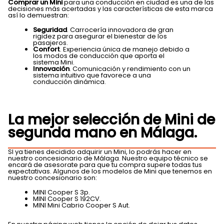
Comprar un
M
ini
para una conducción en ciudad es una de las
decisiones más acertadas y las características de esta marca
así lo demuestran:
Seguridad
. Carrocería innovadora de gran
rigidez para asegurar el bienestar de los
pasajeros.
Confort
. Experiencia única de manejo debido a
los modos de conducción que aporta el
sistema Mini.
Innovación
. Comunicación y rendimiento con un
sistema intuitivo que favorece a una
conducción dinámica.
La mejor selección d
e Mi
ni de
segunda mano en Málaga.
SI ya tienes decidido adquirir un Mini, lo podrás hacer en
nuestro concesionario de Málaga. Nuestro equipo técnico se
encará de asesorate para que tu compra supere todas tus
expectativas. Algunos de los modelos de Mini que tenemos en
nuestro concesionario son:
MINI Cooper S 3p.
MINI Cooper S 192CV.
MINI Mini Cabrio Cooper S Aut.